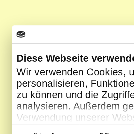
Diese Webseite verwend
Wir verwenden Cookies, u
personalisieren, Funktion
zu können und die Zugriff
analysieren. Außerdem geb
Verwendung unserer Websi
soziale Medien, Werbung 
Einwilligungsauswahl