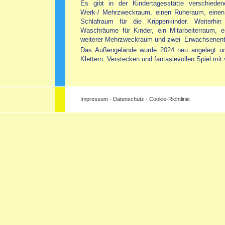
Es gibt in der Kindertagesstätte verschiede
Werk-/ Mehrzweckraum, einen Ruheraum, eine
Schlafraum für die Krippenkinder. Weiterhin
Waschräume für Kinder, ein Mitarbeiterraum, e
weiterer Mehrzweckraum und zwei Erwachsenento
Das Außengelände wurde 2024 neu angelegt un
Klettern, Verstecken und fantasievollen Spiel mi
Impressum
-
Datenschutz
-
Cookie-Richtlinie