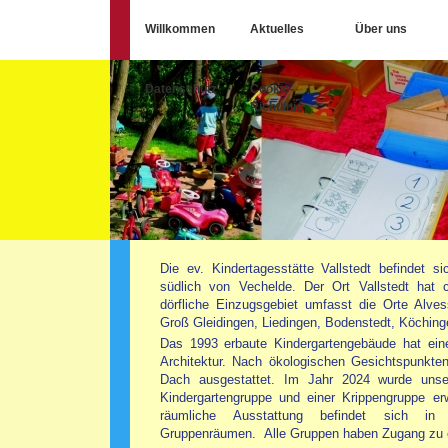
Willkommen
Aktuelles
Über uns
Datenschutz
Cookie-
Richtlinie
Die ev. Kindertagesstätte Vallstedt befindet si
südlich von Vechelde. Der Ort Vallstedt hat
dörfliche Einzugsgebiet umfasst die Orte Alve
Groß Gleidingen, Liedingen, Bodenstedt, Köching
Das 1993 erbaute Kindergartengebäude hat ei
Architektur. Nach ökologischen Gesichtspunkte
Dach ausgestattet. Im Jahr 2024 wurde unse
Kindergartengruppe und einer Krippengruppe er
räumliche Ausstattung befindet sich in 
Gruppenräumen. Alle Gruppen haben Zugang zu e