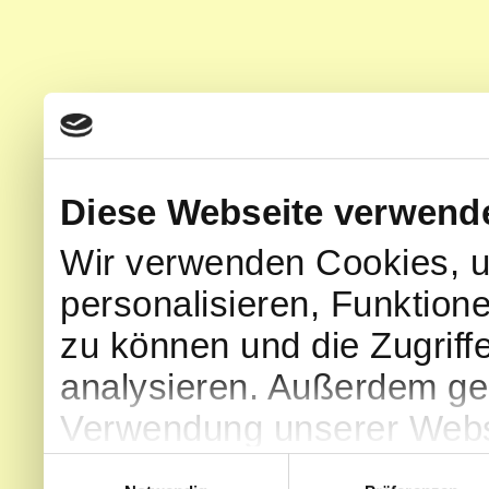
Diese Webseite verwend
Wir verwenden Cookies, u
personalisieren, Funktion
zu können und die Zugriff
analysieren. Außerdem geb
Verwendung unserer Websi
soziale Medien, Werbung 
Einwilligungsauswahl